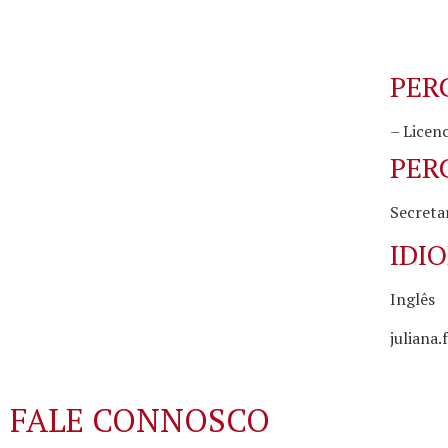
PER
– Licen
PER
Secreta
IDI
Inglês
juliana
FALE CONNOSCO