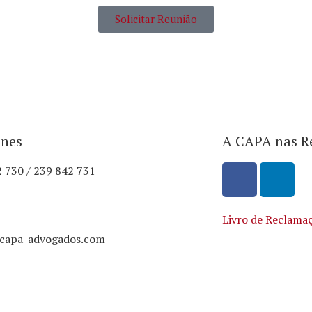
Solicitar Reunião
ones
A CAPA nas R
 730 / 239 842 731
Livro de Reclama
capa-advogados.com